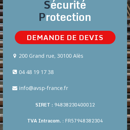
S
écurité
P
rotection
DEMANDE DE DEVIS
200 Grand rue, 30100 Alès
04 48 19 17 38
info@avsp-france.fr
SIRET :
94838230400012
TVA Intracom.
: FR57948382304