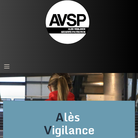
A
lès
V
igilance