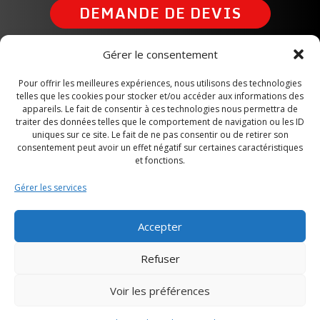
DEMANDE DE DEVIS
Gérer le consentement
ALÈS VIGILANCE SÉCURITÉ
Pour offrir les meilleures expériences, nous utilisons des technologies
telles que les cookies pour stocker et/ou accéder aux informations des
PROTECTION
appareils. Le fait de consentir à ces technologies nous permettra de
traiter des données telles que le comportement de navigation ou les ID
uniques sur ce site. Le fait de ne pas consentir ou de retirer son
consentement peut avoir un effet négatif sur certaines caractéristiques
et fonctions.
04 48 19 17 38
Gérer les services
info@avsp-france.fr
200 Grand rue, 30100 Alès
Accepter
24h/24 & 7j/7
Refuser
Voir les préférences
© 2026 Alès Vigilance Sécurité Protection.