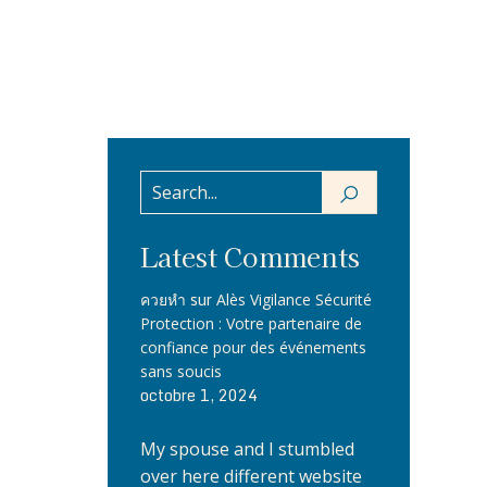
Latest Comments
sur
ควยหำ
Alès Vigilance Sécurité
Protection : Votre partenaire de
confiance pour des événements
sans soucis
octobre 1, 2024
My spouse and I stumbled
over here different website