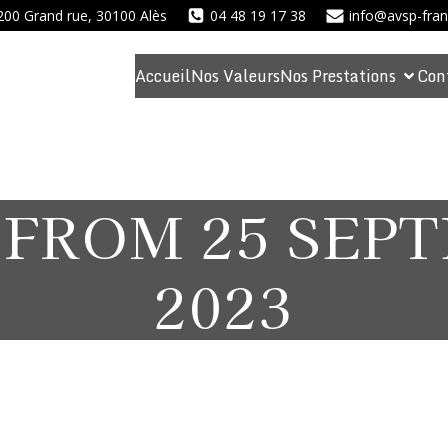
200 Grand rue, 30100 Alès
04 48 19 17 38
info@avsp-fran
on
Accueil
Nos Valeurs
Nos Prestations
Con
 FROM 25 SEP
2023