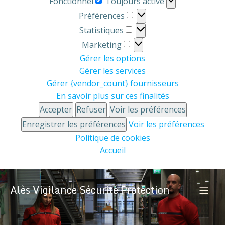
Fonctionnel
Toujours activé
Préférences
Préférences
Statistiques
Statistiques
Marketing
Marketing
Gérer les options
Gérer les services
Gérer {vendor_count} fournisseurs
En savoir plus sur ces finalités
Accepter
Refuser
Voir les préférences
Enregistrer les préférences
Voir les préférences
Politique de cookies
Accueil
Alès Vigilance Sécurité Protection