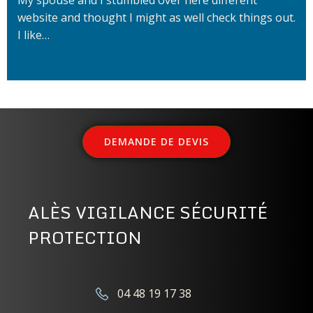
My spouse and I stumbled over here different
website and thought I might as well check things out.
I like…
DEMANDE DE DEVIS
ALÈS VIGILANCE SÉCURITÉ
PROTECTION
04 48 19 17 38