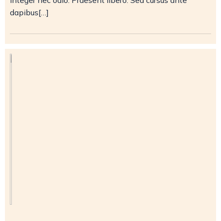
Integer nec odio. Praesent libero. Sed cursus ante
dapibus[…]