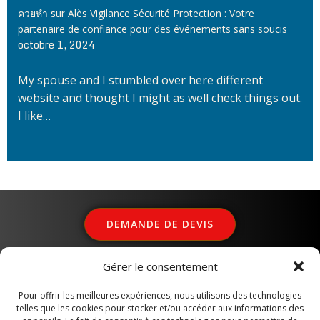
sur
ควยหำ
Alès Vigilance Sécurité Protection : Votre
partenaire de confiance pour des événements sans soucis
octobre 1, 2024
My spouse and I stumbled over here different
website and thought I might as well check things out.
I like…
DEMANDE DE DEVIS
Gérer le consentement
ALÈS VIGILANCE SÉCURITÉ
Pour offrir les meilleures expériences, nous utilisons des technologies
telles que les cookies pour stocker et/ou accéder aux informations des